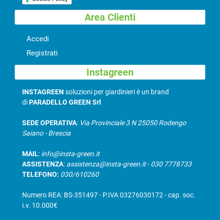
Area Clienti
Accedi
Registrati
Instagreen
INSTAGREEN
soluzioni per giardinieri è un brand
di
PARADELLO GREEN Srl
SEDE OPERATIVA
:
Via Provinciale 3 N 25050 Rodengo
Saiano - Brescia
MAIL
:
info@insta-green.it
ASSISTENZA
:
assistenza@insta-green.it
-
030 7778733
TELEFONO:
030/610260
Numero REA: BS-351497 - P.IVA 03276030172 - cap. soc.
i.v. 10.000€