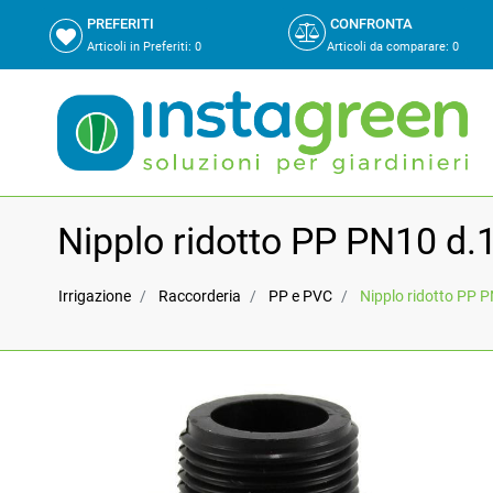
PREFERITI
CONFRONTA
Articoli in Preferiti:
0
Articoli da comparare
:
0
Nipplo ridotto PP PN10 d.
Irrigazione
Raccorderia
PP e PVC
Nipplo ridotto PP 