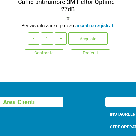
Cuffie antirumore 3M Peltor Optime I
27dB
(
0
)
Per visualizzare il prezzo
accedi o registrati
Quantità
Acquista
Confronta
Preferiti
Area Clienti
INSTAGREE
i
SEDE OPERA