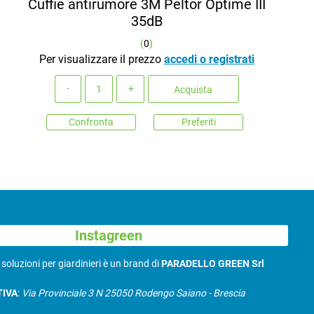
Cuffie antirumore 3M Peltor Optime III
35dB
(
0
)
Per visualizzare il prezzo
accedi o registrati
Quantità
Acquista
Confronta
Preferiti
Instagreen
N
soluzioni per giardinieri è un brand di
PARADELLO GREEN Srl
TIVA
:
Via Provinciale 3 N 25050 Rodengo Saiano - Brescia