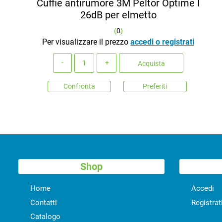
Cuffie antirumore 3M Peltor Optime I
26dB per elmetto
(
0
)
Per visualizzare il prezzo
accedi o registrati
Quantità
Acquista
Confronta
Preferiti
Shop
Home
Accedi
Contatti
Registrat
Catalogo