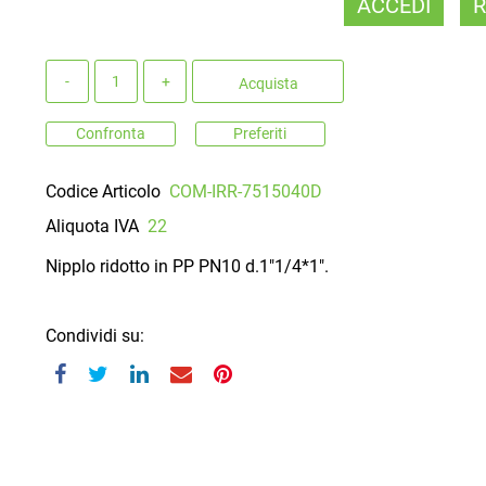
ACCEDI
R
Quantità
Acquista
Confronta
Preferiti
Codice Articolo
COM-IRR-7515040D
Aliquota IVA
22
Nipplo ridotto in PP PN10 d.1"1/4*1".
Condividi su: