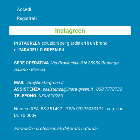
Accedi
Registrati
Instagreen
INSTAGREEN
soluzioni per giardinieri è un brand
di
PARADELLO GREEN Srl
SEDE OPERATIVA
:
Via Provinciale 3 N 25050 Rodengo
Saiano - Brescia
MAIL
:
info@insta-green.it
ASSISTENZA
:
assistenza@insta-green.it
-
030 7778733
TELEFONO:
030/610260
Numero REA: BS-351497 - P.IVA 03276030172 - cap. soc.
i.v. 10.000€
Paradello - professionisti del prato naturale