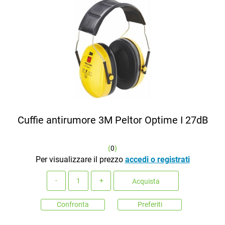
Cuffie antirumore 3M Peltor Optime I 27dB
(
0
)
Per visualizzare il prezzo
accedi o registrati
Quantità
Acquista
Confronta
Preferiti