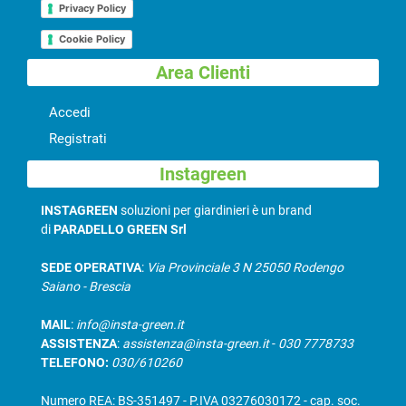
Privacy Policy
Cookie Policy
Area Clienti
Accedi
Registrati
Instagreen
INSTAGREEN
soluzioni per giardinieri è un brand
di
PARADELLO GREEN Srl
SEDE OPERATIVA
:
Via Provinciale 3 N 25050 Rodengo
Saiano - Brescia
MAIL
:
info@insta-green.it
ASSISTENZA
:
assistenza@insta-green.it
-
030 7778733
TELEFONO:
030/610260
Numero REA: BS-351497 - P.IVA 03276030172 - cap. soc.