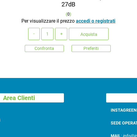
27dB
(
0
)
Per visualizzare il prezzo
accedi o registrati
Quantità
Acquista
Confronta
Preferiti
Area Clienti
INSTAGREE
i
SEDE OPERA
MAIL
:
info@in