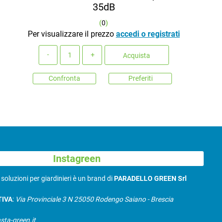
35dB
(
0
)
Per visualizzare il prezzo
accedi o registrati
Quantità
Acquista
Confronta
Preferiti
Instagreen
N
soluzioni per giardinieri è un brand di
PARADELLO GREEN Srl
TIVA
:
Via Provinciale 3 N 25050 Rodengo Saiano - Brescia
sta-green.it