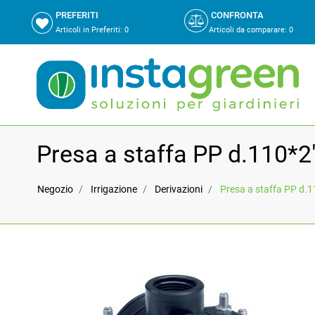
PREFERITI
CONFRONTA
Articoli in Preferiti:
0
Articoli da comparare
:
0
Presa a staffa PP d.110*2
Negozio
Irrigazione
Derivazioni
Presa a staffa PP d.1