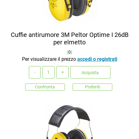
Cuffie antirumore 3M Peltor Optime I 26dB
per elmetto
(
0
)
Per visualizzare il prezzo
accedi o registrati
Quantità
Acquista
Confronta
Preferiti