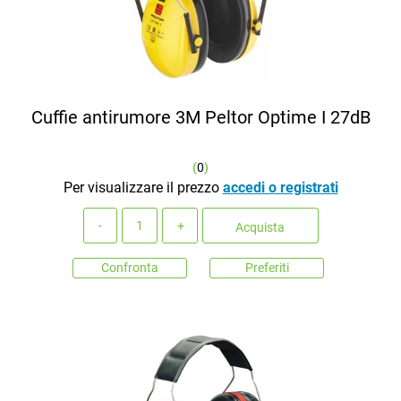
Cuffie antirumore 3M Peltor Optime I 27dB
(
0
)
Per visualizzare il prezzo
accedi o registrati
Quantità
Acquista
Confronta
Preferiti