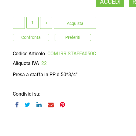
ACCEDI
R
Quantità
Acquista
Confronta
Preferiti
Codice Articolo
COM-IRR-STAFFA050C
Aliquota IVA
22
Presa a staffa in PP d.50*3/4".
Condividi su: