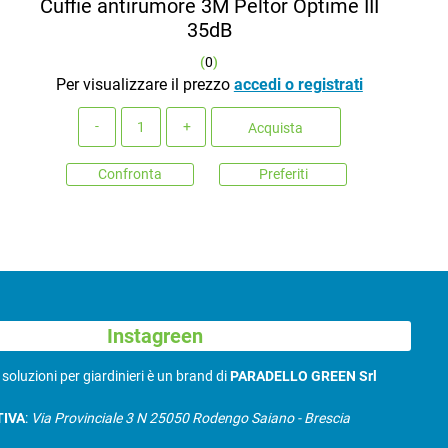
Cuffie antirumore 3M Peltor Optime III
35dB
(
0
)
Per visualizzare il prezzo
accedi o registrati
Quantità
Acquista
Confronta
Preferiti
Instagreen
N
soluzioni per giardinieri è un brand di
PARADELLO GREEN Srl
TIVA
:
Via Provinciale 3 N 25050 Rodengo Saiano - Brescia