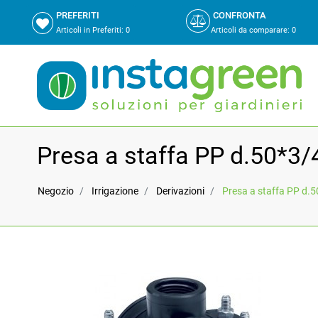
PREFERITI
CONFRONTA
Articoli in Preferiti:
0
Articoli da comparare
:
0
Presa a staffa PP d.50*3/
Negozio
Irrigazione
Derivazioni
Presa a staffa PP d.5