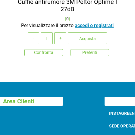
Cuffie antirumore 3M Peltor Optime I
27dB
(
0
)
Per visualizzare il prezzo
accedi o registrati
Quantità
Acquista
Confronta
Preferiti
Area Clienti
INSTAGREE
i
SEDE OPERA