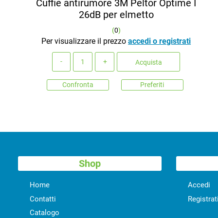
Cuffie antirumore 3M Peltor Optime I
26dB per elmetto
(
0
)
Per visualizzare il prezzo
accedi o registrati
Quantità
Acquista
Confronta
Preferiti
Shop
Home
Accedi
Contatti
Registrat
Catalogo