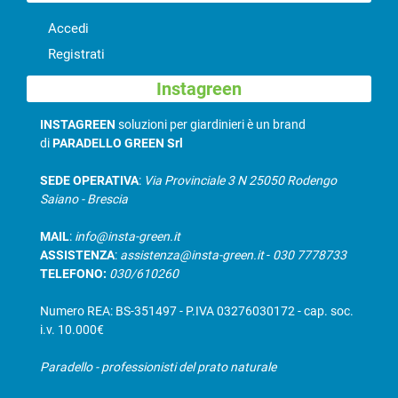
Accedi
Registrati
Instagreen
INSTAGREEN
soluzioni per giardinieri è un brand
di
PARADELLO GREEN Srl
SEDE OPERATIVA
:
Via Provinciale 3 N 25050 Rodengo
Saiano - Brescia
MAIL
:
info@insta-green.it
ASSISTENZA
:
assistenza@insta-green.it
-
030 7778733
TELEFONO:
030/610260
Numero REA: BS-351497 - P.IVA 03276030172 - cap. soc.
i.v. 10.000€
Paradello - professionisti del prato naturale