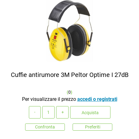
Cuffie antirumore 3M Peltor Optime I 27dB
(
0
)
Per visualizzare il prezzo
accedi o registrati
Quantità
Acquista
Confronta
Preferiti