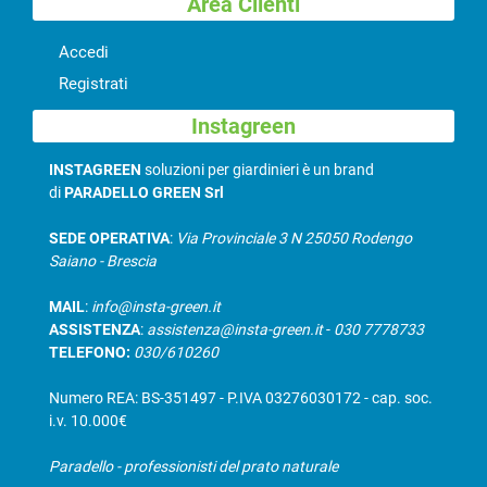
Area Clienti
Accedi
Registrati
Instagreen
INSTAGREEN
soluzioni per giardinieri è un brand
di
PARADELLO GREEN Srl
SEDE OPERATIVA
:
Via Provinciale 3 N 25050 Rodengo
Saiano - Brescia
MAIL
:
info@insta-green.it
ASSISTENZA
:
assistenza@insta-green.it
-
030 7778733
TELEFONO:
030/610260
Numero REA: BS-351497 - P.IVA 03276030172 - cap. soc.
i.v. 10.000€
Paradello - professionisti del prato naturale