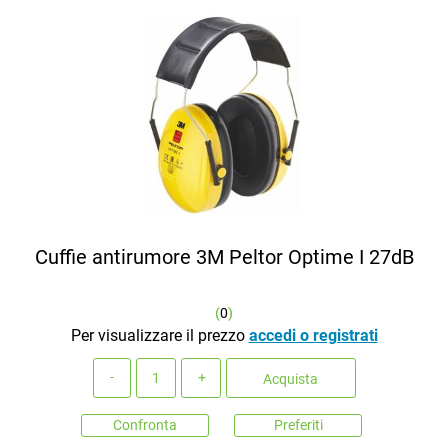
Cuffie antirumore 3M Peltor Optime I 27dB
(
0
)
Per visualizzare il prezzo
accedi o registrati
Quantità
Acquista
Confronta
Preferiti