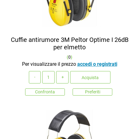
Cuffie antirumore 3M Peltor Optime I 26dB
per elmetto
(
0
)
Per visualizzare il prezzo
accedi o registrati
Quantità
Acquista
Confronta
Preferiti