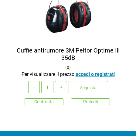
Cuffie antirumore 3M Peltor Optime III
35dB
(
0
)
Per visualizzare il prezzo
accedi o registrati
Quantità
Acquista
Confronta
Preferiti