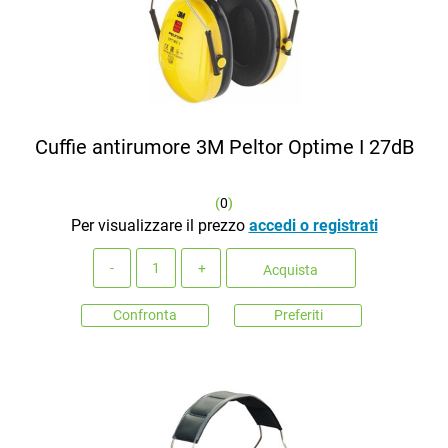
Cuffie antirumore 3M Peltor Optime I 27dB
(
0
)
Per visualizzare il prezzo
accedi o registrati
Quantità
Acquista
Confronta
Preferiti