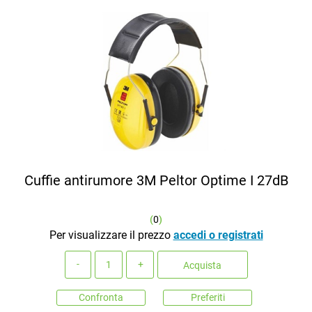
Cuffie antirumore 3M Peltor Optime I 27dB
(
0
)
Per visualizzare il prezzo
accedi o registrati
Quantità
Acquista
Confronta
Preferiti