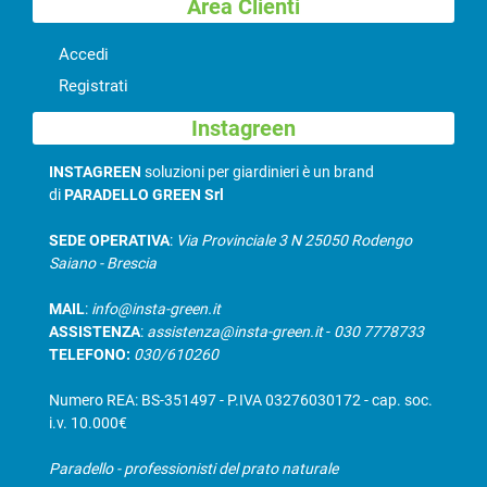
Area Clienti
Accedi
Registrati
Instagreen
INSTAGREEN
soluzioni per giardinieri è un brand
di
PARADELLO GREEN Srl
SEDE OPERATIVA
:
Via Provinciale 3 N 25050 Rodengo
Saiano - Brescia
MAIL
:
info@insta-green.it
ASSISTENZA
:
assistenza@insta-green.it
-
030 7778733
TELEFONO:
030/610260
Numero REA: BS-351497 - P.IVA 03276030172 - cap. soc.
i.v. 10.000€
Paradello - professionisti del prato naturale