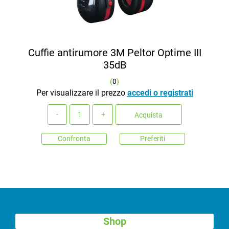
Cuffie antirumore 3M Peltor Optime III
35dB
(
0
)
Per visualizzare il prezzo
accedi o registrati
Quantità
Acquista
Confronta
Preferiti
Shop