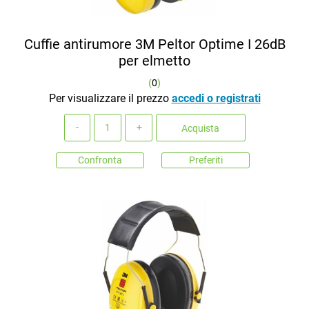
Cuffie antirumore 3M Peltor Optime I 26dB
per elmetto
(
0
)
Per visualizzare il prezzo
accedi o registrati
Quantità
Acquista
Confronta
Preferiti