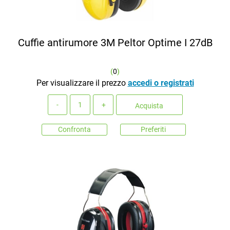
Cuffie antirumore 3M Peltor Optime I 27dB
(
0
)
Per visualizzare il prezzo
accedi o registrati
Quantità
Acquista
Confronta
Preferiti