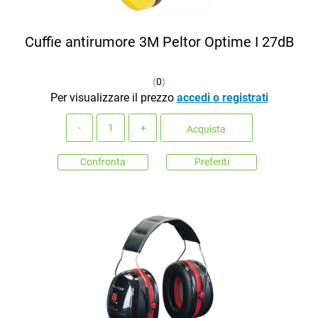
Cuffie antirumore 3M Peltor Optime I 27dB
(
0
)
Per visualizzare il prezzo
accedi o registrati
Quantità
Acquista
Confronta
Preferiti