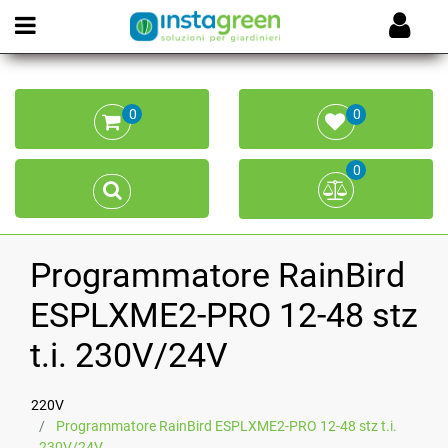
Open menu
0
0
0
Programmatore RainBird
ESPLXME2-PRO 12-48 stz
t.i. 230V/24V
220V
Programmatore RainBird ESPLXME2-PRO 12-48 stz t.i.
230V/24V