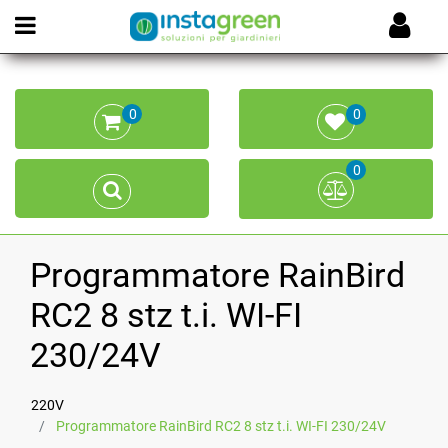
Open menu
0
0
0
Programmatore RainBird
RC2 8 stz t.i. WI-FI
230/24V
220V
Programmatore RainBird RC2 8 stz t.i. WI-FI 230/24V