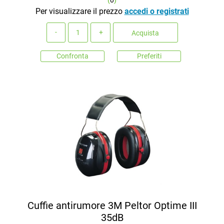
(
0
)
Per visualizzare il prezzo
accedi o registrati
Quantità
Acquista
Confronta
Preferiti
Cuffie antirumore 3M Peltor Optime III
35dB