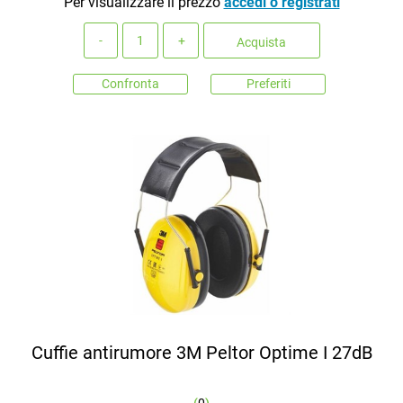
Per visualizzare il prezzo
accedi o registrati
Quantità
Acquista
Confronta
Preferiti
Cuffie antirumore 3M Peltor Optime I 27dB