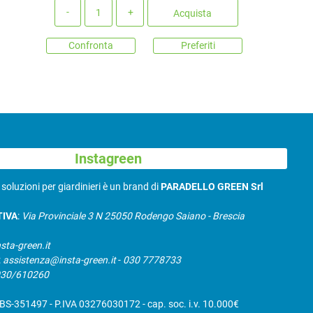
Quantità
Acquista
Confronta
Preferiti
Instagreen
N
soluzioni per giardinieri è un brand di
PARADELLO GREEN Srl
TIVA
:
Via Provinciale 3 N 25050 Rodengo Saiano - Brescia
sta-green.it
:
assistenza@insta-green.it
-
030 7778733
030/610260
S-351497 - P.IVA 03276030172 - cap. soc. i.v. 10.000€