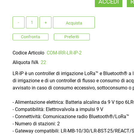
ACCEDI
R
Quantità
Acquista
Confronta
Preferiti
Codice Articolo
COM-IRR-LR-IP-2
Aliquota IVA
22
LR-IP è un controller di irrigazione LoRa™ e Bluetooth® a 
di irrigazione e di un controller di flusso e consumo di a
avvisato in caso di consumo eccessivo, sottoconsumo o p
- Alimentazione elettrica: Batteria alcalina da 9 V tipo 
- Compatibilità: Elettrovalvola a impulsi 9 V
- Connettività: Comunicazione radio Bluetooth®/LoRa™
- Numero di stazioni: 2
- Gateway compatibili: LR-MB-10/30/LR-BST-25/REACT/Sta