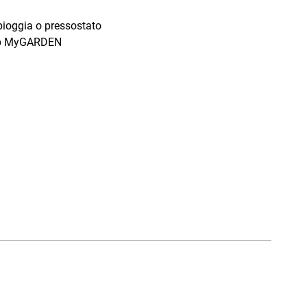
pioggia o pressostato
app MyGARDEN