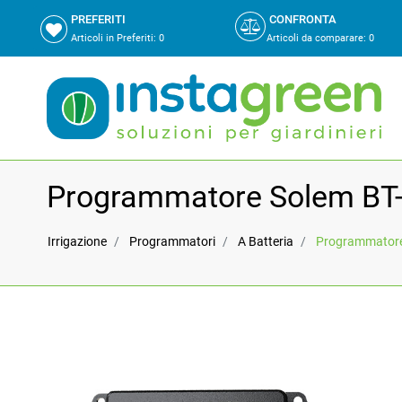
PREFERITI
CONFRONTA
Articoli in Preferiti:
0
Articoli da comparare
:
0
Programmatore Solem BT-Lo
Irrigazione
Programmatori
A Batteria
Programmatore 