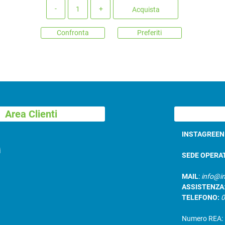
Quantità
Acquista
Confronta
Preferiti
Area Clienti
INSTAGREE
i
SEDE OPERA
MAIL
:
info@in
ASSISTENZA
TELEFONO:
Numero REA: B