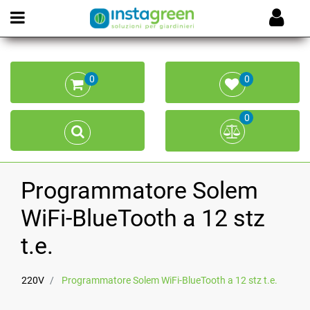
Open menu
0
0
0
Programmatore Solem
WiFi-BlueTooth a 12 stz
t.e.
220V
Programmatore Solem WiFi-BlueTooth a 12 stz t.e.