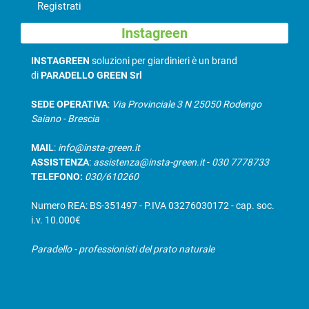
Registrati
Instagreen
INSTAGREEN
soluzioni per giardinieri è un brand
di
PARADELLO GREEN Srl
SEDE OPERATIVA
:
Via Provinciale 3 N 25050 Rodengo
Saiano - Brescia
MAIL
:
info@insta-green.it
ASSISTENZA
:
assistenza@insta-green.it
-
030 7778733
TELEFONO:
030/610260
Numero REA: BS-351497 - P.IVA 03276030172 - cap. soc.
i.v. 10.000€
Paradello - professionisti del prato naturale