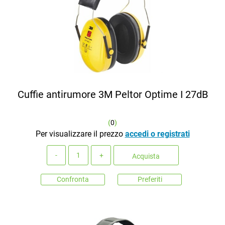
Cuffie antirumore 3M Peltor Optime I 27dB
(
0
)
Per visualizzare il prezzo
accedi o registrati
Quantità
Acquista
Confronta
Preferiti