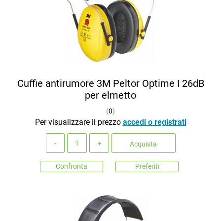
Cuffie antirumore 3M Peltor Optime I 26dB
per elmetto
(
0
)
Per visualizzare il prezzo
accedi o registrati
Quantità
Acquista
Confronta
Preferiti