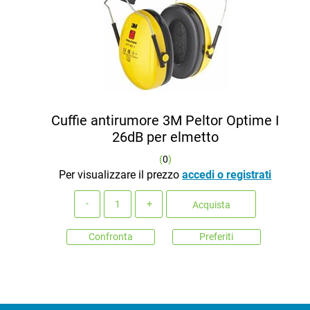
Cuffie antirumore 3M Peltor Optime I
26dB per elmetto
(
0
)
Per visualizzare il prezzo
accedi o registrati
Quantità
Acquista
Confronta
Preferiti