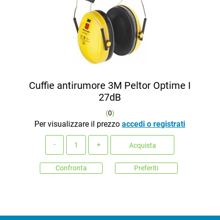
Cuffie antirumore 3M Peltor Optime I
27dB
(
0
)
Per visualizzare il prezzo
accedi o registrati
Quantità
Acquista
Confronta
Preferiti