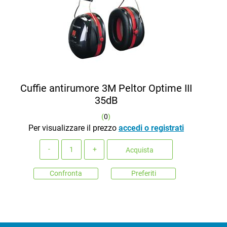
Cuffie antirumore 3M Peltor Optime III
35dB
(
0
)
Per visualizzare il prezzo
accedi o registrati
Quantità
Acquista
Confronta
Preferiti