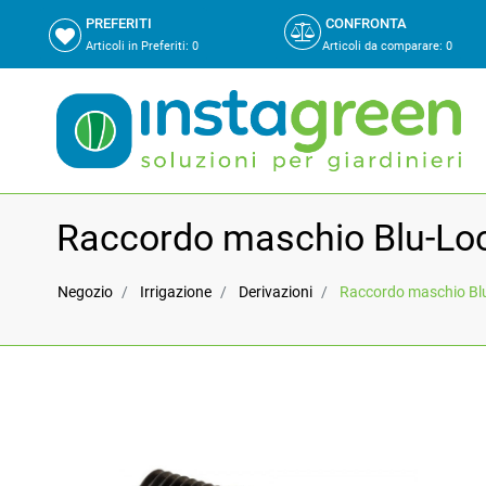
PREFERITI
CONFRONTA
Articoli in Preferiti:
0
Articoli da comparare
:
0
Raccordo maschio Blu-Loc
Negozio
Irrigazione
Derivazioni
Raccordo maschio Blu