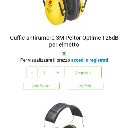
Cuffie antirumore 3M Peltor Optime I 26dB
per elmetto
(
0
)
Per visualizzare il prezzo
accedi o registrati
Quantità
Acquista
Confronta
Preferiti