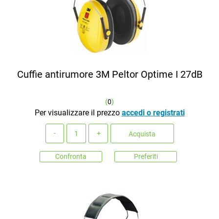
Cuffie antirumore 3M Peltor Optime I 27dB
(
0
)
Per visualizzare il prezzo
accedi o registrati
Quantità
Acquista
Confronta
Preferiti