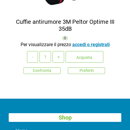
Cuffie antirumore 3M Peltor Optime III
35dB
(
0
)
Per visualizzare il prezzo
accedi o registrati
Quantità
Acquista
Confronta
Preferiti
Shop