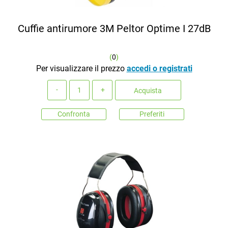
Cuffie antirumore 3M Peltor Optime I 27dB
(
0
)
Per visualizzare il prezzo
accedi o registrati
Quantità
Acquista
Confronta
Preferiti