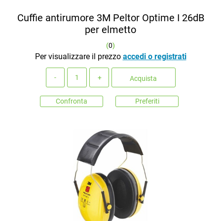
Cuffie antirumore 3M Peltor Optime I 26dB
per elmetto
(
0
)
Per visualizzare il prezzo
accedi o registrati
Quantità
Acquista
Confronta
Preferiti