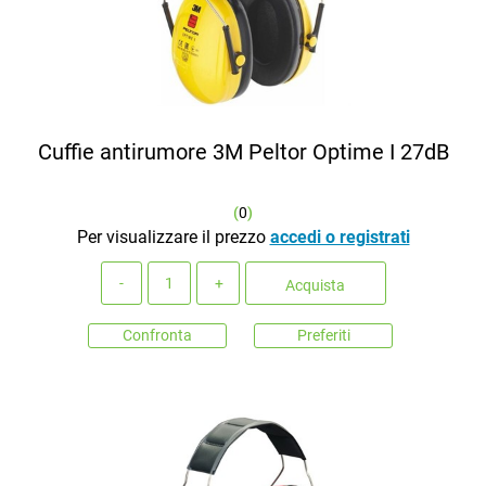
Cuffie antirumore 3M Peltor Optime I 27dB
(
0
)
Per visualizzare il prezzo
accedi o registrati
Quantità
Acquista
Confronta
Preferiti