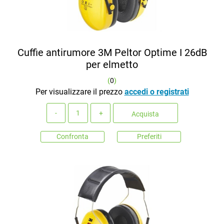
Cuffie antirumore 3M Peltor Optime I 26dB
per elmetto
(
0
)
Per visualizzare il prezzo
accedi o registrati
Quantità
Acquista
Confronta
Preferiti