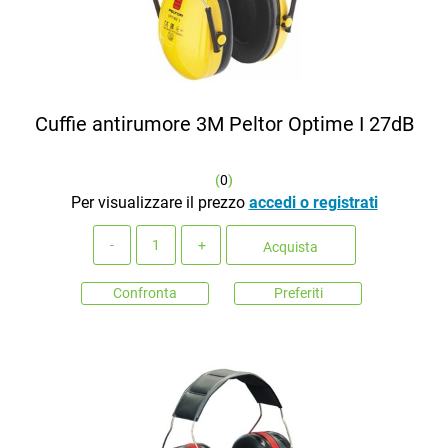
Cuffie antirumore 3M Peltor Optime I 27dB
(
0
)
Per visualizzare il prezzo
accedi o registrati
Quantità
Acquista
Confronta
Preferiti