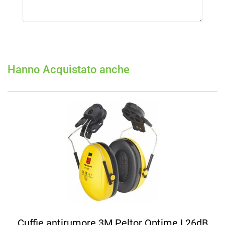
Hanno Acquistato anche
Cuffie antirumore 3M Peltor Optime I 26dB