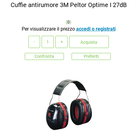
Cuffie antirumore 3M Peltor Optime I 27dB
(
0
)
Per visualizzare il prezzo
accedi o registrati
Quantità
Acquista
Confronta
Preferiti