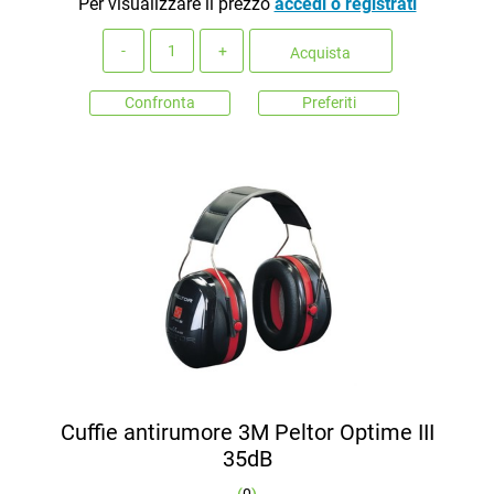
Per visualizzare il prezzo
accedi o registrati
Quantità
Acquista
Confronta
Preferiti
Cuffie antirumore 3M Peltor Optime III
35dB