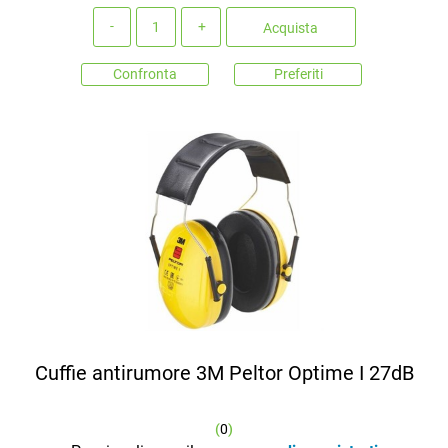
Quantità
Acquista
Confronta
Preferiti
Cuffie antirumore 3M Peltor Optime I 27dB
(
0
)