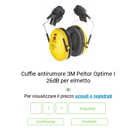
Cuffie antirumore 3M Peltor Optime I
26dB per elmetto
(
0
)
Per visualizzare il prezzo
accedi o registrati
Quantità
Acquista
Confronta
Preferiti