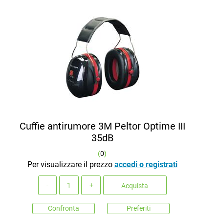
Cuffie antirumore 3M Peltor Optime III
35dB
(
0
)
Per visualizzare il prezzo
accedi o registrati
Quantità
Acquista
Confronta
Preferiti