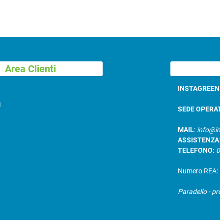
Area Clienti
INSTAGREE
i
SEDE OPERA
MAIL
:
info@in
ASSISTENZA
TELEFONO:
Numero REA: B
Paradello - pr