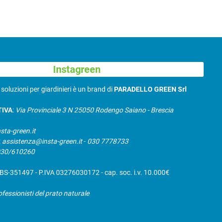
Instagreen
N
soluzioni per giardinieri è un brand di
PARADELLO GREEN Srl
TIVA
:
Via Provinciale 3 N 25050 Rodengo Saiano - Brescia
sta-green.it
:
assistenza@insta-green.it
-
030 7778733
030/610260
S-351497 - P.IVA 03276030172 - cap. soc. i.v. 10.000€
ofessionisti del prato naturale