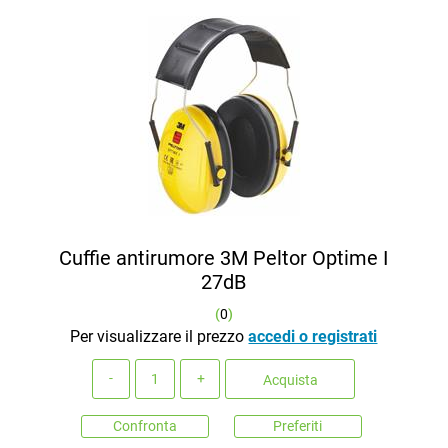
Cuffie antirumore 3M Peltor Optime I
27dB
(
0
)
Per visualizzare il prezzo
accedi o registrati
Quantità
Acquista
Confronta
Preferiti