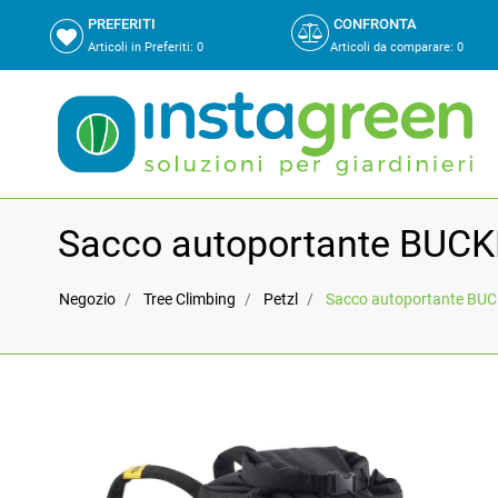
PREFERITI
CONFRONTA
Articoli in Preferiti:
0
Articoli da comparare
:
0
Sacco autoportante BUCK
Negozio
Tree Climbing
Petzl
Sacco autoportante BU