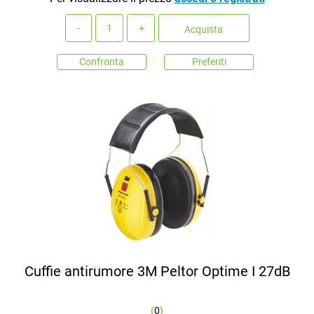
Quantità
Acquista
Confronta
Preferiti
Cuffie antirumore 3M Peltor Optime I 27dB
(
0
)