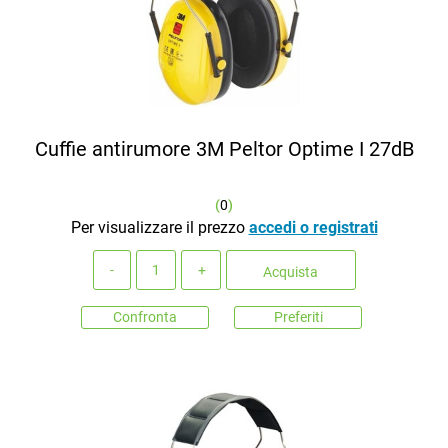
Cuffie antirumore 3M Peltor Optime I 27dB
(
0
)
Per visualizzare il prezzo
accedi o registrati
Quantità
Acquista
Confronta
Preferiti