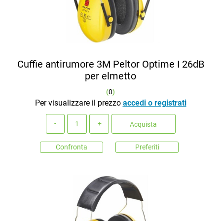
Cuffie antirumore 3M Peltor Optime I 26dB
per elmetto
(
0
)
Per visualizzare il prezzo
accedi o registrati
Quantità
Acquista
Confronta
Preferiti