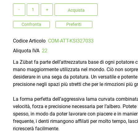
Quantità
Acquista
Confronta
Preferiti
Codice Articolo
COM-ATT-KSI327033
Aliquota IVA
22
La Zübat fa parte dell’attrezzatura base di ogni potatore ch
mano maggiormente utilizzata nel mondo. Ciò non sorprend
desiderare in una sega da potatura. Un versatile e potente 
precisione negli spazi più stretti che per le rimozioni più g
La forma perfetta dell’aggressiva lama curvata combinata c
velocità, forza e precisione necessaria per l’albero. Potet
spesso, in modo da poter lavorare con piacere e in manie
frequente, i denti rimangono affilati per molto tempo, lasci
ricrescerà facilmente.