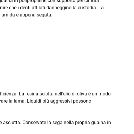
guaina in polipropilene con supporto per cintura
nire che i denti affilati danneggino la custodia. La
ere umida e appena segata.
cienza. La resina sciolta nell’olio di oliva è un modo
vare la lama. Liquidi più aggressivi possono
e asciutta. Conservate la sega nella propria guaina in