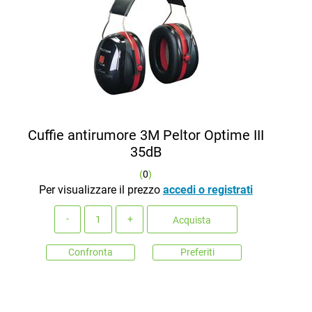
Cuffie antirumore 3M Peltor Optime III
35dB
(
0
)
Per visualizzare il prezzo
accedi o registrati
Quantità
Acquista
Confronta
Preferiti