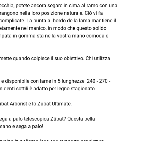
inocchia, potete ancora segare in cima al ramo con una
mangono nella loro posizione naturale. Ciò vi fa
ù complicate. La punta al bordo della lama mantiene il
pletamente nel manico, in modo che questo solido
tampata in gomma sta nella vostra mano comoda e
tte quando colpisce il suo obiettivo. Chi utilizza
 e disponibile con lame in 5 lunghezze: 240 - 270 -
denti sottili è adatto per legno stagionato.
Zübat Arborist e lo Zübat Ultimate.
sega a palo telescopica Zübat? Questa bella
 mano e sega a palo!