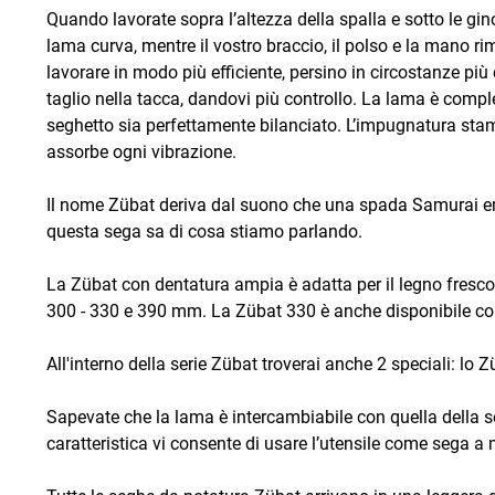
Quando lavorate sopra l’altezza della spalla e sotto le g
lama curva, mentre il vostro braccio, il polso e la mano ri
lavorare in modo più efficiente, persino in circostanze pi
taglio nella tacca, dandovi più controllo. La lama è com
seghetto sia perfettamente bilanciato. L’impugnatura s
assorbe ogni vibrazione.
Il nome Zübat deriva dal suono che una spada Samurai eme
questa sega sa di cosa stiamo parlando.
La Zübat con dentatura ampia è adatta per il legno fresco
300 - 330 e 390 mm. La Zübat 330 è anche disponibile con 
All'interno della serie Zübat troverai anche 2 speciali: lo 
Sapevate che la lama è intercambiabile con quella della 
caratteristica vi consente di usare l’utensile come sega a