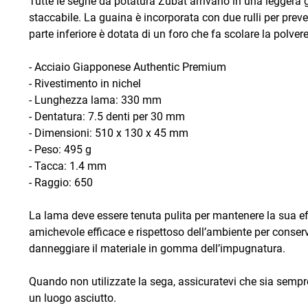
Tutte le seghe da potatura Zübat arrivano in una leggera 
staccabile. La guaina è incorporata con due rulli per preve
parte inferiore è dotata di un foro che fa scolare la polv
- Acciaio Giapponese Authentic Premium
- Rivestimento in nichel
- Lunghezza lama: 330 mm
- Dentatura: 7.5 denti per 30 mm
- Dimensioni: 510 x 130 x 45 mm
- Peso: 495 g
- Tacca: 1.4 mm
- Raggio: 650
La lama deve essere tenuta pulita per mantenere la sua effi
amichevole efficace e rispettoso dell’ambiente per conser
danneggiare il materiale in gomma dell’impugnatura.
Quando non utilizzate la sega, assicuratevi che sia sempr
un luogo asciutto.