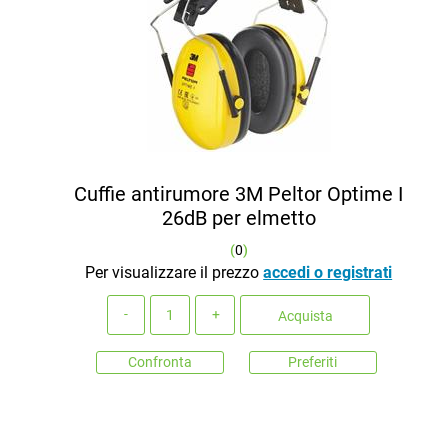
Cuffie antirumore 3M Peltor Optime I
26dB per elmetto
(
0
)
Per visualizzare il prezzo
accedi o registrati
Quantità
Acquista
Confronta
Preferiti