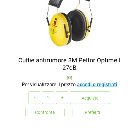
Cuffie antirumore 3M Peltor Optime I
27dB
(
0
)
Per visualizzare il prezzo
accedi o registrati
Quantità
Acquista
Confronta
Preferiti