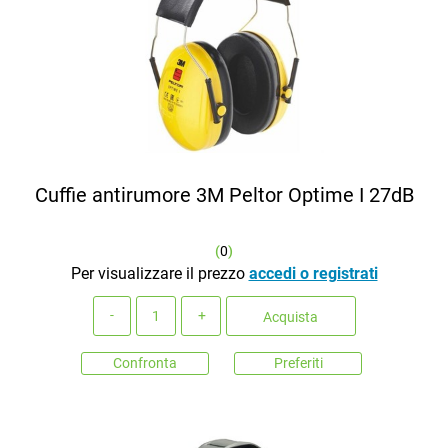
Cuffie antirumore 3M Peltor Optime I 27dB
(
0
)
Per visualizzare il prezzo
accedi o registrati
Quantità
Acquista
Confronta
Preferiti