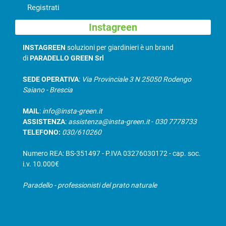
Registrati
Instagreen
INSTAGREEN
soluzioni per giardinieri è un brand
di
PARADELLO GREEN Srl
SEDE OPERATIVA
:
Via Provinciale 3 N 25050 Rodengo
Saiano - Brescia
MAIL
:
info@insta-green.it
ASSISTENZA
:
assistenza@insta-green.it
-
030 7778733
TELEFONO:
030/610260
Numero REA: BS-351497 - P.IVA 03276030172 - cap. soc.
i.v. 10.000€
Paradello - professionisti del prato naturale