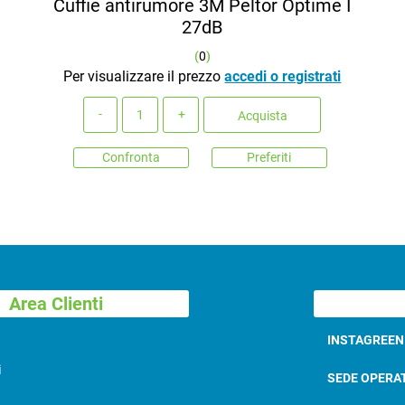
Cuffie antirumore 3M Peltor Optime I
27dB
(
0
)
Per visualizzare il prezzo
accedi o registrati
Quantità
Acquista
Confronta
Preferiti
Area Clienti
INSTAGREE
i
SEDE OPERA