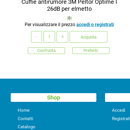
Cuffie antirumore 3M Peltor Optime I
26dB per elmetto
(
0
)
Per visualizzare il prezzo
accedi o registrati
Quantità
Acquista
Confronta
Preferiti
Shop
Home
Accedi
Contatti
Registrat
Catalogo