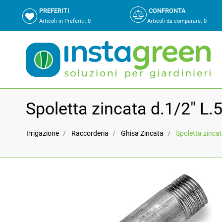
PREFERITI
CONFRONTA
Articoli in Preferiti:
0
Articoli da comparare
:
0
Spoletta zincata d.1/2" 
Irrigazione
Raccorderia
Ghisa Zincata
Spoletta zinca