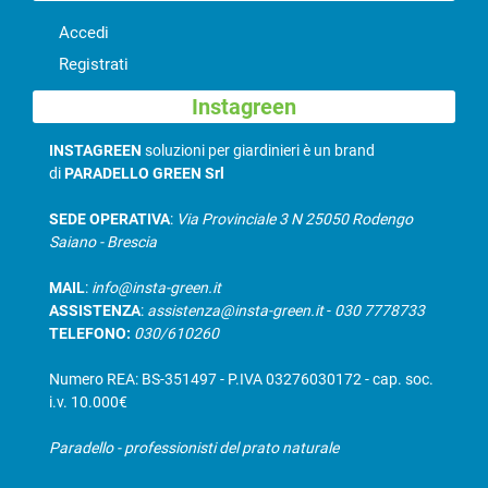
Accedi
Registrati
Instagreen
INSTAGREEN
soluzioni per giardinieri è un brand
di
PARADELLO GREEN Srl
SEDE OPERATIVA
:
Via Provinciale 3 N 25050 Rodengo
Saiano - Brescia
MAIL
:
info@insta-green.it
ASSISTENZA
:
assistenza@insta-green.it
-
030 7778733
TELEFONO:
030/610260
Numero REA: BS-351497 - P.IVA 03276030172 - cap. soc.
i.v. 10.000€
Paradello - professionisti del prato naturale