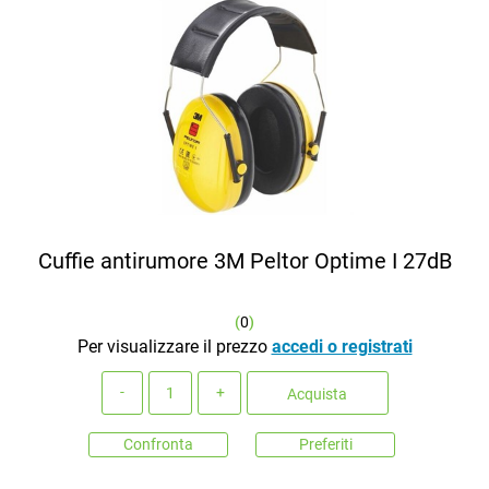
Cuffie antirumore 3M Peltor Optime I 27dB
(
0
)
Per visualizzare il prezzo
accedi o registrati
Quantità
Acquista
Confronta
Preferiti