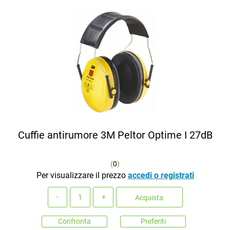
Cuffie antirumore 3M Peltor Optime I 27dB
(
0
)
Per visualizzare il prezzo
accedi o registrati
Quantità
Acquista
Confronta
Preferiti