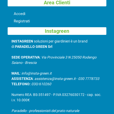
Area Clienti
Accedi
Registrati
Instagreen
INSTAGREEN
soluzioni per giardinieri è un brand
di
PARADELLO GREEN Srl
SEDE OPERATIVA
:
Via Provinciale 3 N 25050 Rodengo
Saiano - Brescia
MAIL
:
info@insta-green.it
ASSISTENZA
:
assistenza@insta-green.it
-
030 7778733
TELEFONO:
030/610260
Numero REA: BS-351497 - P.IVA 03276030172 - cap. soc.
i.v. 10.000€
Paradello - professionisti del prato naturale