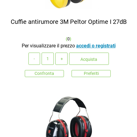
Cuffie antirumore 3M Peltor Optime I 27dB
(
0
)
Per visualizzare il prezzo
accedi o registrati
Quantità
Acquista
Confronta
Preferiti