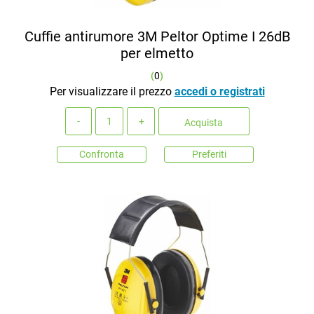
Cuffie antirumore 3M Peltor Optime I 26dB
per elmetto
(
0
)
Per visualizzare il prezzo
accedi o registrati
Quantità
Acquista
Confronta
Preferiti