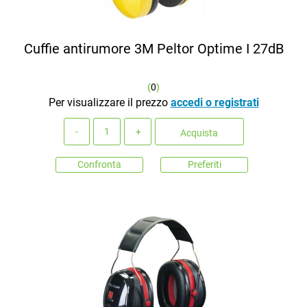
Cuffie antirumore 3M Peltor Optime I 27dB
(
0
)
Per visualizzare il prezzo
accedi o registrati
Quantità
Acquista
Confronta
Preferiti