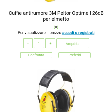
Cuffie antirumore 3M Peltor Optime I 26dB
per elmetto
(
0
)
Per visualizzare il prezzo
accedi o registrati
Quantità
Acquista
Confronta
Preferiti