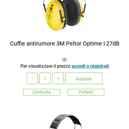
Cuffie antirumore 3M Peltor Optime I 27dB
(
0
)
Per visualizzare il prezzo
accedi o registrati
Quantità
Acquista
Confronta
Preferiti