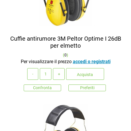
Cuffie antirumore 3M Peltor Optime I 26dB
per elmetto
(
0
)
Per visualizzare il prezzo
accedi o registrati
Quantità
Acquista
Confronta
Preferiti