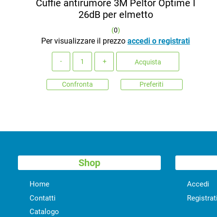
Cuffie antirumore 3M Peltor Optime I
26dB per elmetto
(
0
)
Per visualizzare il prezzo
accedi o registrati
Quantità
Acquista
Confronta
Preferiti
Shop
Home
Accedi
Contatti
Registrat
Catalogo