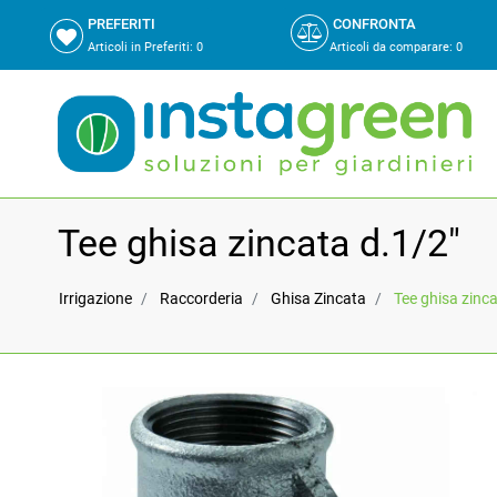
PREFERITI
CONFRONTA
Articoli in Preferiti:
0
Articoli da comparare
:
0
Tee ghisa zincata d.1/2"
Irrigazione
Raccorderia
Ghisa Zincata
Tee ghisa zinca