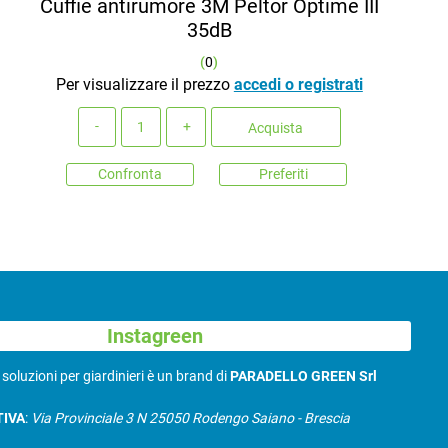
Cuffie antirumore 3M Peltor Optime III
35dB
(
0
)
Per visualizzare il prezzo
accedi o registrati
Quantità
Acquista
Confronta
Preferiti
Instagreen
N
soluzioni per giardinieri è un brand di
PARADELLO GREEN Srl
TIVA
:
Via Provinciale 3 N 25050 Rodengo Saiano - Brescia