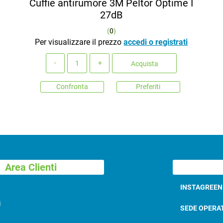
Cuffie antirumore 3M Peltor Optime I
27dB
(
0
)
Per visualizzare il prezzo
accedi o registrati
Quantità
Acquista
Confronta
Preferiti
Area Clienti
INSTAGREE
i
SEDE OPERA