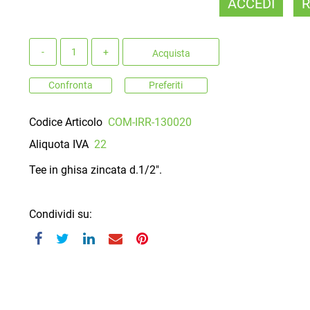
ACCEDI
R
Quantità
Acquista
Confronta
Preferiti
Codice Articolo
COM-IRR-130020
Aliquota IVA
22
Tee in ghisa zincata d.1/2".
Condividi su: