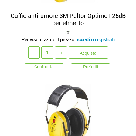
Cuffie antirumore 3M Peltor Optime I 26dB
per elmetto
(
0
)
Per visualizzare il prezzo
accedi o registrati
Quantità
Acquista
Confronta
Preferiti