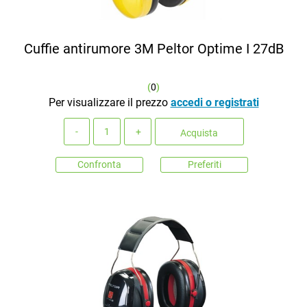
Cuffie antirumore 3M Peltor Optime I 27dB
(
0
)
Per visualizzare il prezzo
accedi o registrati
Quantità
Acquista
Confronta
Preferiti