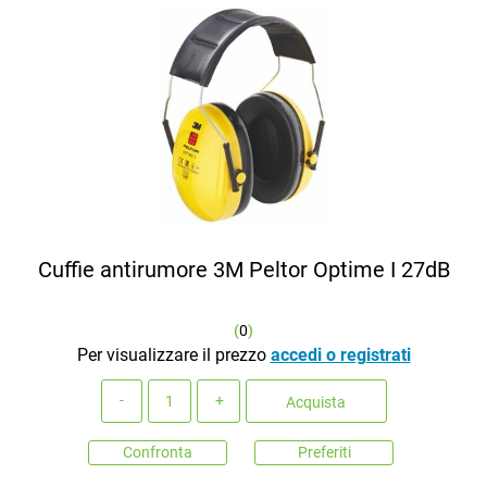
Cuffie antirumore 3M Peltor Optime I 27dB
(
0
)
Per visualizzare il prezzo
accedi o registrati
Quantità
Acquista
Confronta
Preferiti