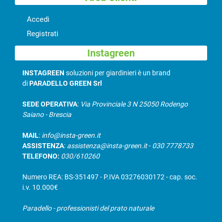
Accedi
Registrati
Instagreen
INSTAGREEN
soluzioni per giardinieri è un brand
di
PARADELLO GREEN Srl
SEDE OPERATIVA
:
Via Provinciale 3 N 25050 Rodengo
Saiano - Brescia
MAIL
:
info@insta-green.it
ASSISTENZA
:
assistenza@insta-green.it
-
030 7778733
TELEFONO:
030/610260
Numero REA: BS-351497 - P.IVA 03276030172 - cap. soc.
i.v. 10.000€
Paradello - professionisti del prato naturale