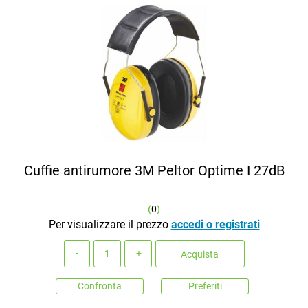
Cuffie antirumore 3M Peltor Optime I 27dB
(
0
)
Per visualizzare il prezzo
accedi o registrati
Quantità
Acquista
Confronta
Preferiti