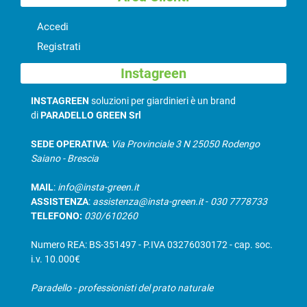
Accedi
Registrati
Instagreen
INSTAGREEN
soluzioni per giardinieri è un brand
di
PARADELLO GREEN Srl
SEDE OPERATIVA
:
Via Provinciale 3 N 25050 Rodengo
Saiano - Brescia
MAIL
:
info@insta-green.it
ASSISTENZA
:
assistenza@insta-green.it
-
030 7778733
TELEFONO:
030/610260
Numero REA: BS-351497 - P.IVA 03276030172 - cap. soc.
i.v. 10.000€
Paradello - professionisti del prato naturale