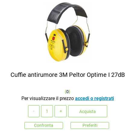
Cuffie antirumore 3M Peltor Optime I 27dB
(
0
)
Per visualizzare il prezzo
accedi o registrati
Quantità
Acquista
Confronta
Preferiti