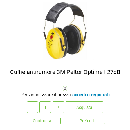
Cuffie antirumore 3M Peltor Optime I 27dB
(
0
)
Per visualizzare il prezzo
accedi o registrati
Quantità
Acquista
Confronta
Preferiti