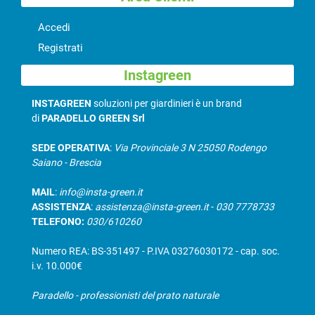
Accedi
Registrati
Instagreen
INSTAGREEN
soluzioni per giardinieri è un brand
di
PARADELLO GREEN Srl
SEDE OPERATIVA
:
Via Provinciale 3 N 25050 Rodengo
Saiano - Brescia
MAIL
:
info@insta-green.it
ASSISTENZA
:
assistenza@insta-green.it
-
030 7778733
TELEFONO:
030/610260
Numero REA: BS-351497 - P.IVA 03276030172 - cap. soc.
i.v. 10.000€
Paradello - professionisti del prato naturale