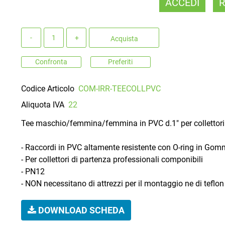
ACCEDI
R
Quantità
Acquista
Confronta
Preferiti
Codice Articolo
COM-IRR-TEECOLLPVC
Aliquota IVA
22
Tee maschio/femmina/femmina in PVC d.1" per collettori
- Raccordi in PVC altamente resistente con O-ring in Gomm
- Per collettori di partenza professionali componibili
- PN12
- NON necessitano di attrezzi per il montaggio ne di teflon
DOWNLOAD SCHEDA