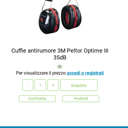
Cuffie antirumore 3M Peltor Optime III
35dB
(
0
)
Per visualizzare il prezzo
accedi o registrati
Quantità
Acquista
Confronta
Preferiti