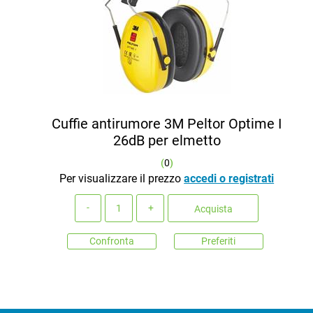
Cuffie antirumore 3M Peltor Optime I
26dB per elmetto
(
0
)
Per visualizzare il prezzo
accedi o registrati
Quantità
Acquista
Confronta
Preferiti