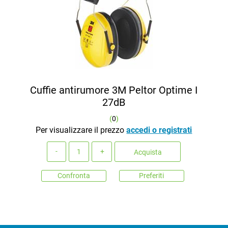
Cuffie antirumore 3M Peltor Optime I
27dB
(
0
)
Per visualizzare il prezzo
accedi o registrati
Quantità
Acquista
Confronta
Preferiti