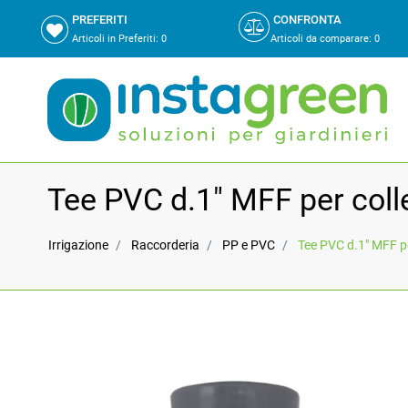
PREFERITI
CONFRONTA
Articoli in Preferiti:
0
Articoli da comparare
:
0
Tee PVC d.1" MFF per colle
Irrigazione
Raccorderia
PP e PVC
Tee PVC d.1" MFF pe