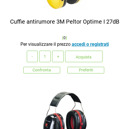
Cuffie antirumore 3M Peltor Optime I 27dB
(
0
)
Per visualizzare il prezzo
accedi o registrati
Quantità
Acquista
Confronta
Preferiti