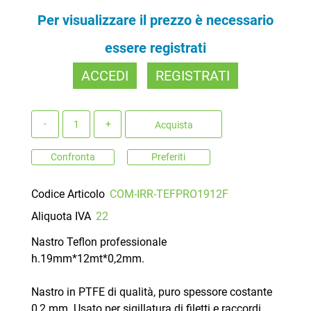
Per visualizzare il prezzo è necessario
essere registrati
ACCEDI
REGISTRATI
Quantità
Acquista
Confronta
Preferiti
Codice Articolo
COM-IRR-TEFPRO1912F
Aliquota IVA
22
Nastro Teflon professionale
h.19mm*12mt*0,2mm.
Nastro in PTFE di qualità, puro spessore costante
0,2 mm. Usato per sigillatura di filetti e raccordi