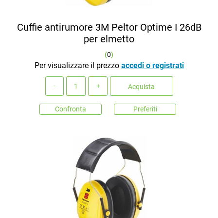
Cuffie antirumore 3M Peltor Optime I 26dB
per elmetto
(
0
)
Per visualizzare il prezzo
accedi o registrati
Quantità
Acquista
Confronta
Preferiti