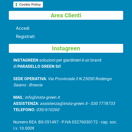
Cookie Policy
Area Clienti
Accedi
Registrati
Instagreen
INSTAGREEN
soluzioni per giardinieri è un brand
di
PARADELLO GREEN Srl
SEDE OPERATIVA
:
Via Provinciale 3 N 25050 Rodengo
Saiano - Brescia
MAIL
:
info@insta-green.it
ASSISTENZA
:
assistenza@insta-green.it
-
030 7778733
TELEFONO:
030/610260
Numero REA: BS-351497 - P.IVA 03276030172 - cap. soc.
i.v. 10.000€