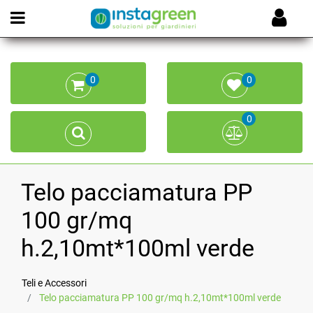
Open menu
0
0
0
Telo pacciamatura PP
100 gr/mq
h.2,10mt*100ml verde
Teli e Accessori
Telo pacciamatura PP 100 gr/mq h.2,10mt*100ml verde