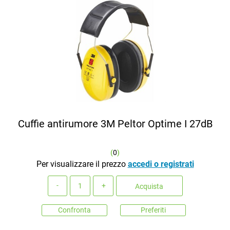
Cuffie antirumore 3M Peltor Optime I 27dB
(
0
)
Per visualizzare il prezzo
accedi o registrati
Quantità
Acquista
Confronta
Preferiti