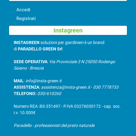
Accedi
Registrati
Instagreen
INSTAGREEN
soluzioni per giardinieri è un brand
di
PARADELLO GREEN Srl
SEDE OPERATIVA
:
Via Provinciale 3 N 25050 Rodengo
Saiano - Brescia
MAIL
:
info@insta-green.it
ASSISTENZA
:
assistenza@insta-green.it
-
030 7778733
TELEFONO:
030/610260
Numero REA: BS-351497 - P.IVA 03276030172 - cap. soc.
i.v. 10.000€
Paradello - professionisti del prato naturale