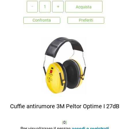
Quantità
Acquista
Confronta
Preferiti
Cuffie antirumore 3M Peltor Optime I 27dB
(
0
)
Per visualizzare il prezzo
accedi o registrati