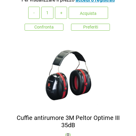
Quantità
Acquista
Confronta
Preferiti
Cuffie antirumore 3M Peltor Optime III
35dB
(
0
)