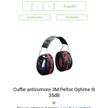
Quantità
Acquista
Confronta
Preferiti
Cuffie antirumore 3M Peltor Optime III
35dB
(
0
)