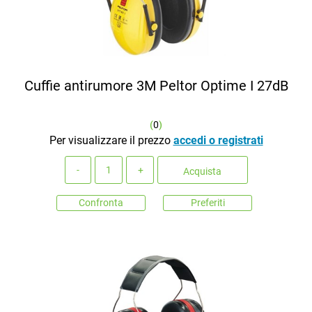
Cuffie antirumore 3M Peltor Optime I 27dB
(
0
)
Per visualizzare il prezzo
accedi o registrati
Quantità
Acquista
Confronta
Preferiti