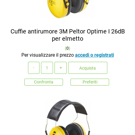
Cuffie antirumore 3M Peltor Optime I 26dB
per elmetto
(
0
)
Per visualizzare il prezzo
accedi o registrati
Quantità
Acquista
Confronta
Preferiti