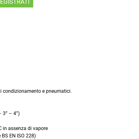
EGISTRATI
.
, di condizionamento e pneumatici.
– 3” – 4”)
C in assenza di vapore
 e BS EN ISO 228)