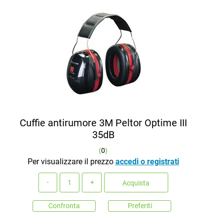
Cuffie antirumore 3M Peltor Optime III
35dB
(
0
)
Per visualizzare il prezzo
accedi o registrati
Quantità
Acquista
Confronta
Preferiti