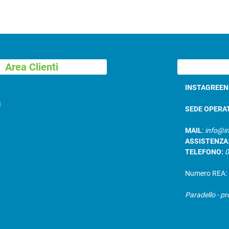
Area Clienti
INSTAGREE
i
SEDE OPERA
MAIL
:
info@in
ASSISTENZA
TELEFONO:
Numero REA: B
Paradello - pr