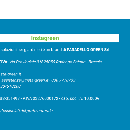
Instagreen
N
soluzioni per giardinieri è un brand di
PARADELLO GREEN Srl
TIVA
:
Via Provinciale 3 N 25050 Rodengo Saiano - Brescia
sta-green.it
:
assistenza@insta-green.it
-
030 7778733
030/610260
S-351497 - P.IVA 03276030172 - cap. soc. i.v. 10.000€
ofessionisti del prato naturale