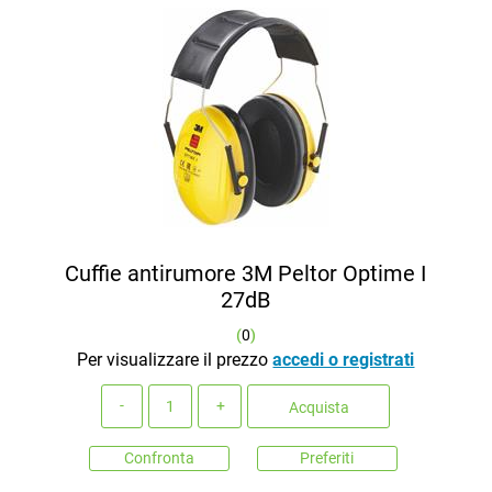
Cuffie antirumore 3M Peltor Optime I
27dB
(
0
)
Per visualizzare il prezzo
accedi o registrati
Quantità
Acquista
Confronta
Preferiti