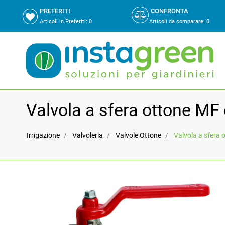
PREFERITI
CONFRONTA
Articoli in Preferiti:
0
Articoli da comparare
:
0
Valvola a sfera ottone MF 
Irrigazione
Valvoleria
Valvole Ottone
Valvola a sfera 