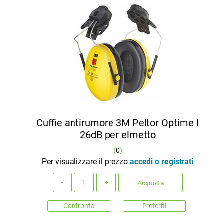
Cuffie antirumore 3M Peltor Optime I
26dB per elmetto
(
0
)
Per visualizzare il prezzo
accedi o registrati
Quantità
Acquista
Confronta
Preferiti