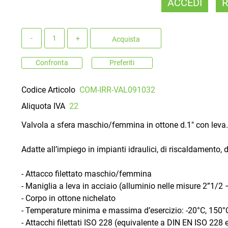
ACCEDI
R
Quantità
Acquista
Confronta
Preferiti
Codice Articolo
COM-IRR-VAL091032
Aliquota IVA
22
Valvola a sfera maschio/femmina in ottone d.1" con leva
Adatte all’impiego in impianti idraulici, di riscaldamento
- Attacco filettato maschio/femmina
- Maniglia a leva in acciaio (alluminio nelle misure 2”1/2 
- Corpo in ottone nichelato
- Temperature minima e massima d’esercizio: -20°C, 150°
- Attacchi filettati ISO 228 (equivalente a DIN EN ISO 228